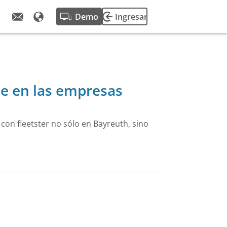
Demo
Ingresar
de fleetster.
alizaciones de
e en las empresas
encias del
con fleetster no sólo en Bayreuth, sino
otas.
e nuestra
e éxito