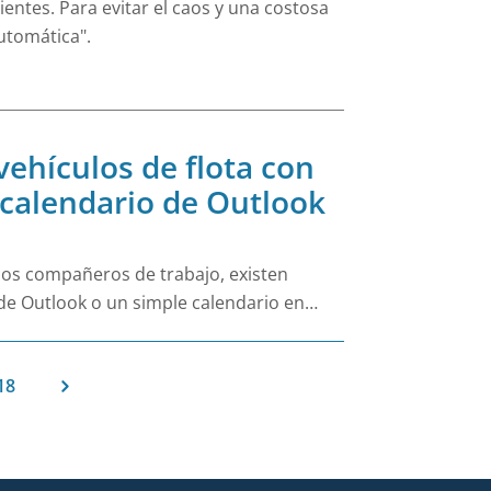
entes. Para evitar el caos y una costosa
automática".
pidas e
vehículos de flota con
 calendario de Outlook
rios compañeros de trabajo, existen
o de Outlook o un simple calendario en
los, de nuevo existen diferentes
 formulario o escribir un correo
18
sa ha encontrado un sistema para sí misma
te lo mejor, normalmente no lo es. Todas
 de vehículos