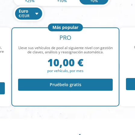
+
25
%
+
10
%
+
0
%
Euro
€/EUR
Dollar
Más popular
$/USD
PRO
s,
Lleve sus vehículos de pool al siguiente nivel con gestión
pre
de claves, análisis y reasignación automática.
10,00 €
por vehículo, por mes
Pruébelo gratis