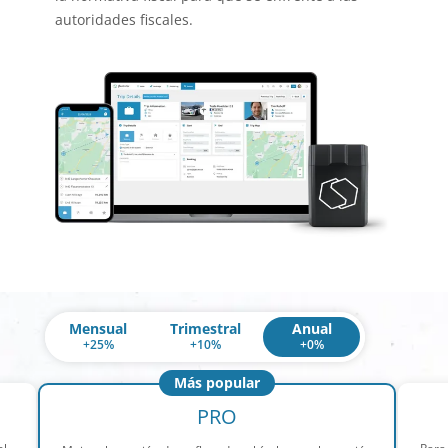
autoridades fiscales.
Mensual
Trimestral
Anual
+
25
%
+
10
%
+
0
%
Más popular
PRO