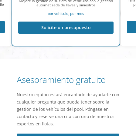
el
Para
Mejore la gestión de su flota de vehículos con la gestión
ile
p
automatizada de llaves y siniestros
por vehículo, por mes
Solicite un presupuesto
Asesoramiento gratuito
Nuestro equipo estará encantado de ayudarle con
cualquier pregunta que pueda tener sobre la
gestión de los vehículos del pool. Póngase en
contacto y reserve una cita con uno de nuestros
expertos en flotas.