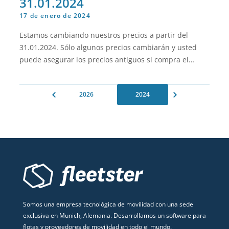
31.01.2024
17 de enero de 2024
Estamos cambiando nuestros precios a partir del
31.01.2024. Sólo algunos precios cambiarán y usted
puede asegurar los precios antiguos si compra el
producto antes de la fecha de cambio para la duración
de su contacto. Si usted ya es cliente para ese
2026
2024
producto y versión, sus precios no cambiarán
Somos una empresa tecnológica de movilidad con una sede
exclusiva en Munich, Alemania. Desarrollamos un software para
flotas y proveedores de movilidad en todo el mundo.