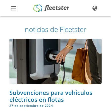
Productos
noticias de Fleetster
Precios
Noticias
Contacto
Demo
Ingresar
Subvenciones para vehículos
eléctricos en flotas
27 de septiembre de 2024