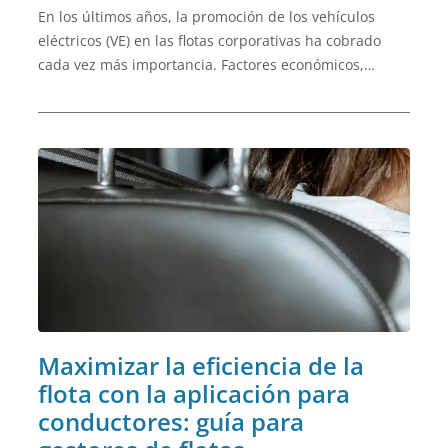
En los últimos años, la promoción de los vehículos
eléctricos (VE) en las flotas corporativas ha cobrado
cada vez más importancia. Factores económicos,
medioambientales y políticos han impulsado a las
empresas a realizar la transición de sus flotas a la
movilidad eléctrica. Sin embargo, con los cambios en
el panorama de las subvenciones y los avances
tecnológicos, surge la pregunta: ¿sigue mereciendo la
pena la inversión en vehículos eléctricos para las
empresas?
Maximizar la eficiencia de la
flota con la aplicación para
conductores: guía para