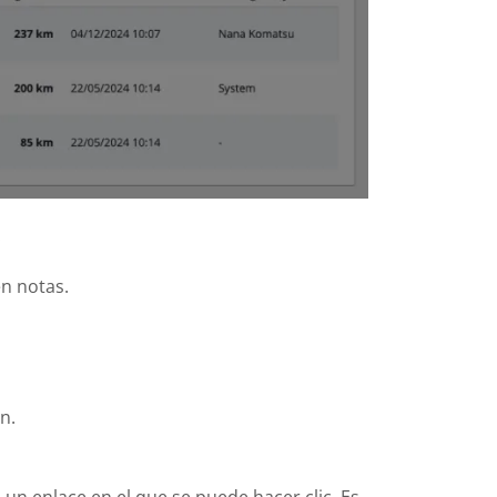
pidas e
.
n notas.
n.