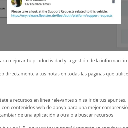
ión general de 360 grados de los movimientos de su
os.
Centro de Ayuda
En nuestro Centro de Ayuda encontrará soluciones rá
instrucciones completas para nuestros productos.
de empresa con combinación en sus cerraduras
rse ahora de forma muy económica.
Ver Todo
Público
de car sharing quieren lucro. Ofrecemos las
arias.
ra mejorar tu productividad y la gestión de la información
 directamente a tus notas en todas las páginas que utilice
ate a recursos en línea relevantes sin salir de tus apuntes.
s con contenidos web de apoyo para una mejor comprensió
cambiar de una aplicación a otra o a buscar recursos.