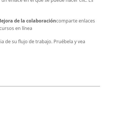
un enlace en el que se puede hacer clic. Es
ejora de la colaboración
comparte enlaces
cursos en línea
a de su flujo de trabajo. Pruébela y vea