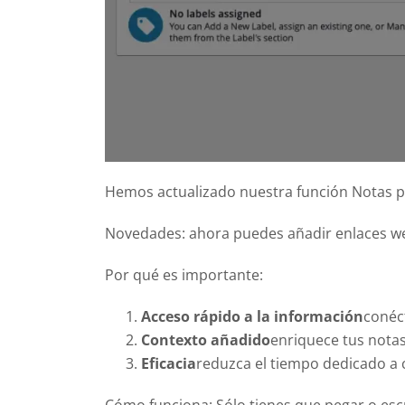
Obtenga una vis
flota de vehícul
Bike Sharing
Las bicicletas 
pueden reserva
Car Sharing 
Los operadores 
funciones neces
Ver Todo
Hemos actualizado nuestra función Notas pa
Novedades: ahora puedes añadir enlaces web
Por qué es importante:
Acceso rápido a la información
conéct
Contexto añadido
enriquece tus nota
Eficacia
reduzca el tiempo dedicado a 