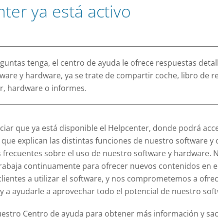
ión general de 360 grados de los movimientos de su
ter ya está activo
os.
Centro de Ayuda
En nuestro Centro de Ayuda encontrará soluciones rá
instrucciones completas para nuestros productos.
de empresa con combinación en sus cerraduras
rse ahora de forma muy económica.
Ver Todo
Público
untas tenga, el centro de ayuda le ofrece respuestas deta
de car sharing quieren lucro. Ofrecemos las
tware y hardware, ya se trate de compartir coche, libro de re
arias.
r, hardware o informes.
ar que ya está disponible el Helpcenter, donde podrá acce
s que explican las distintas funciones de nuestro software y
 frecuentes sobre el uso de nuestro software y hardware. 
 trabaja continuamente para ofrecer nuevos contenidos en e
lientes a utilizar el software, y nos comprometemos a ofrec
 y a ayudarle a aprovechar todo el potencial de nuestro sof
uestro Centro de ayuda para obtener más información y sa