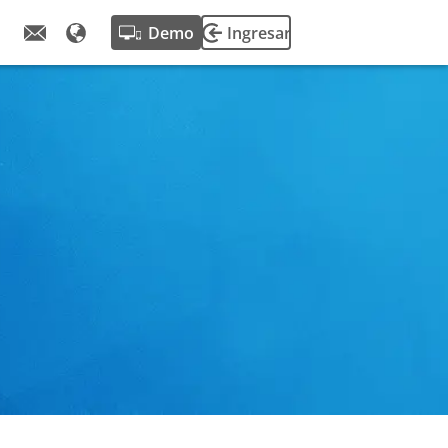
Demo
Ingresar
de fleetster.
alizaciones de
encias del
otas.
e nuestra
e éxito