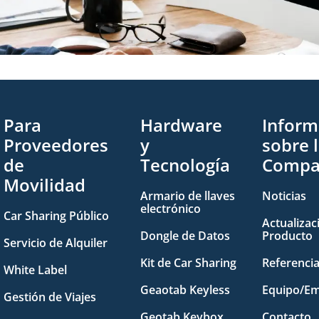
Para
Hardware
Inform
Proveedores
y
sobre 
de
Tecnología
Compa
Movilidad
Armario de llaves
Noticias
electrónico
Car Sharing Público
Actualizac
Dongle de Datos
Producto
Servicio de Alquiler
Kit de Car Sharing
Referenci
White Label
Geaotab Keyless
Equipo/Em
Gestión de Viajes
Geotab Keybox
Contacto