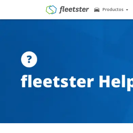
Productos
Productos
Gestión de Fl
Los vehículos 
Nosotros le ayu
Precios
Car Sharing 
Noticias
Muchos empleado
fleetster para e
Contacto
Gestión de C
Demo
Ingresar
Al igual que el
a los empleados
Registro del
¿Para qué regis
hacerlo de man
Control de Li
Comprobación a 
una tarjeta RFI
Geo & Tracki