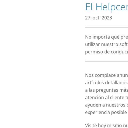
Obtenga una vis
El Helpcen
flota de vehícul
Bike Sharing
27. oct. 2023
Las bicicletas 
pueden reserva
Car Sharing 
No importa qué preg
Los operadores 
utilizar nuestro sof
funciones neces
permiso de conduci
Ver Todo
Nos complace anunci
artículos detallado
a las preguntas más
atención al cliente
ayuden a nuestros c
experiencia posible
Visite hoy mismo n