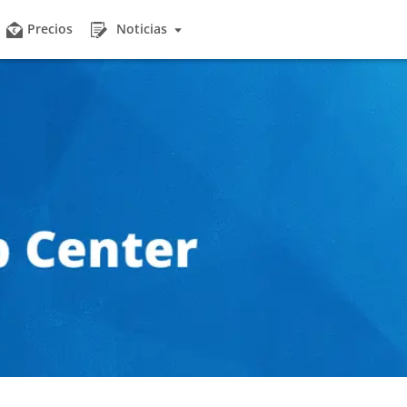
Precios
Noticias
otas
Noticias
producen muchos datos y aún más obligaciones.
Manténgase al día con las últimas noticias e historias 
damos en la organización.
Actualizaciones del Producto
Corporativo
Descubra las últimas mejoras y funciones en las actu
s comparten vehículos del parque móvil y utilizan
nuestro producto.
l proceso de reserva.
Conocimiento sobre la Flota
arpool
Explore los interesantes artículos del blog sobre tend
 coche compartido de la empresa, este módulo permite
sector, consejos de expertos y conocimientos sobre fl
 reservar vehículos.
Quiénes somos
 Conductor
Conozca la historia, los valores, la visión y la misión d
trar manualmente un viaje, cuando fleetster puede
empresa.
era automática?
Referencias
cencias
Descubra experiencias de primera mano e historias d
través de un smartphone y una foto, o a través de
compartidas por nuestros clientes satisfechos.
D con un Gabinete de Llaves y un Car Sharing Kit.
Equipo
ng
Conozca al equipo detrás de la marca fleetster.