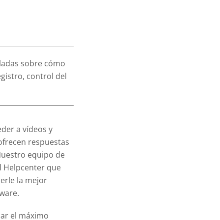
pidas e
lladas sobre cómo
gistro, control del
der a vídeos y
 ofrecen respuestas
Nuestro equipo de
l Helpcenter que
erle la mejor
tware.
car el máximo