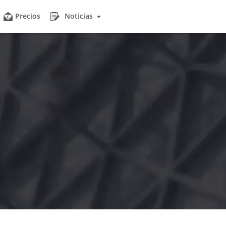
Precios
Noticias
otas
Noticias
producen muchos datos y aún más obligaciones.
Manténgase al día con las últimas noticias e historias 
damos en la organización.
Actualizaciones del Producto
Corporativo
Descubra las últimas mejoras y funciones en las actu
s comparten vehículos del parque móvil y utilizan
nuestro producto.
l proceso de reserva.
Conocimiento sobre la Flota
arpool
Explore los interesantes artículos del blog sobre tend
 coche compartido de la empresa, este módulo permite
sector, consejos de expertos y conocimientos sobre fl
 reservar vehículos.
Quiénes somos
 Conductor
Conozca la historia, los valores, la visión y la misión d
trar manualmente un viaje, cuando fleetster puede
empresa.
era automática?
Referencias
cencias
Descubra experiencias de primera mano e historias d
través de un smartphone y una foto, o a través de
compartidas por nuestros clientes satisfechos.
D con un Gabinete de Llaves y un Car Sharing Kit.
Equipo
ng
Conozca al equipo detrás de la marca fleetster.