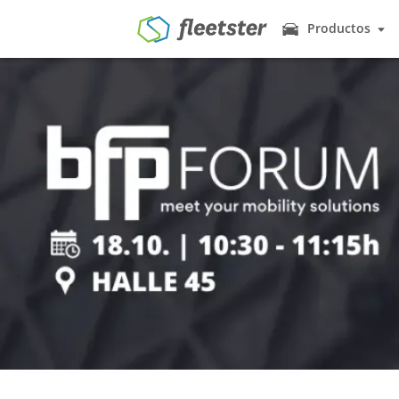
Productos
Productos
Gestión de Fl
Los vehículos 
Nosotros le ayu
Precios
Car Sharing 
Noticias
Muchos empleado
fleetster para e
Contacto
Gestión de C
Demo
Ingresar
Al igual que el
a los empleados
Registro del
¿Para qué regis
hacerlo de man
Control de Li
Comprobación a 
una tarjeta RFI
Geo & Tracki