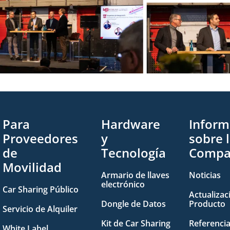
Para
Hardware
Inform
Proveedores
y
sobre 
de
Tecnología
Compa
Movilidad
Armario de llaves
Noticias
electrónico
Car Sharing Público
Actualizac
Dongle de Datos
Producto
Servicio de Alquiler
Kit de Car Sharing
Referenci
White Label