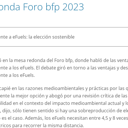
ión general de 360 grados de los movimientos de su
onda Foro bfp 2023
os.
Centro de Ayuda
En nuestro Centro de Ayuda encontrará soluciones rá
instrucciones completas para nuestros productos.
de empresa con combinación en sus cerraduras
rse ahora de forma muy económica.
Ver Todo
Público
nte a eFuels: la elección sostenible
de car sharing quieren lucro. Ofrecemos las
arias.
ó en la mesa redonda del Foro bfp, donde habló de las venta
nte a los eFuels. El debate giró en torno a las ventajas y de
nte a los eFuels.
capié en las razones medioambientales y prácticas por las 
ente la mejor opción y abogó por una revisión crítica de las
ilidad en el contexto del impacto medioambiental actual y l
 dijo, sólo tienen sentido si hay una sobreproducción de ele
es el caso. Además, los eFuels necesitan entre 4,5 y 8 vece
tricos para recorrer la misma distancia.