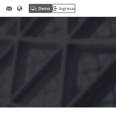
Demo
Ingresar
de fleetster.
alizaciones de
encias del
otas.
e nuestra
e éxito