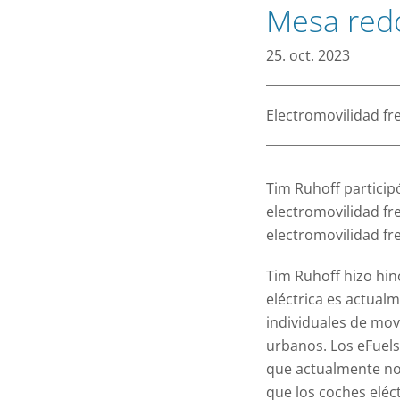
Obtenga una vis
Mesa red
flota de vehícul
Bike Sharing
25. oct. 2023
Las bicicletas 
pueden reserva
Car Sharing 
Electromovilidad fre
Los operadores 
funciones neces
Ver Todo
Tim Ruhoff particip
electromovilidad fre
electromovilidad fre
Tim Ruhoff hizo hin
eléctrica es actualm
individuales de mov
urbanos. Los eFuels,
que actualmente no 
que los coches eléc