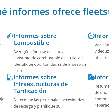
ión general de 360 grados de los movimientos de su
os.
Centro de Ayuda
é informes ofrece fleets
En nuestro Centro de Ayuda encontrará soluciones rá
instrucciones completas para nuestros productos.
de empresa con combinación en sus cerraduras
rse ahora de forma muy económica.
Ver Todo
Público
Informes sobre
Infor
de car sharing quieren lucro. Ofrecemos las
arias.
Combustible
a e
Vea cómo
y deduz
Averigüe cómo se distribuye el
ahorro.
consumo de combustible en su flota e
identifique oportunidades de ahorro de
costos.
Informes sobre
Info
Infraestructuras de
Resumen
Tarificación
de una 
aje
combust
Determine las principales necesidades
reparac
de recarga y planifique su