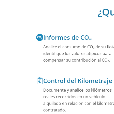
Obtenga una vis
flota de vehícul
¿Qu
Bike Sharing
Las bicicletas 
pueden reserva
Car Sharing 
Informes de CO₂
Los operadores 
funciones neces
Analice el consumo de CO₂ de su flot
Ver Todo
identifique los valores atípicos para
compensar su contribución al CO₂.
Control del Kilometraje
Documente y analice los kilómetros
reales recorridos en un vehículo
alquilado en relación con el kilometr
contratado.