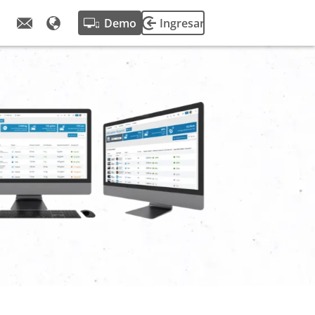
Demo
Ingresar
de fleetster.
alizaciones de
encias del
otas.
e nuestra
e éxito