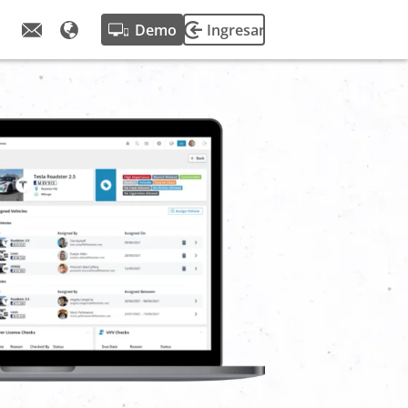
Demo
Ingresar
de fleetster.
alizaciones de
encias del
otas.
e nuestra
e éxito