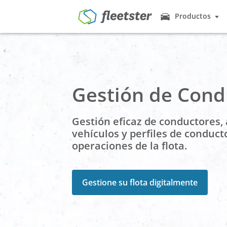
Productos
Productos
Gestión de Fl
Los vehículos 
Nosotros le ayu
Precios
Car Sharing 
Noticias
Gestión de Cond
Muchos empleado
fleetster para e
Contacto
Gestión de C
Gestión eficaz de conductores,
Demo
Ingresar
Al igual que el
a los empleados
vehículos y perfiles de conduct
operaciones de la flota.
Registro del
¿Para qué regis
hacerlo de man
Gestione su flota digitalmente
Control de Li
Comprobación a 
una tarjeta RFI
Geo & Tracki