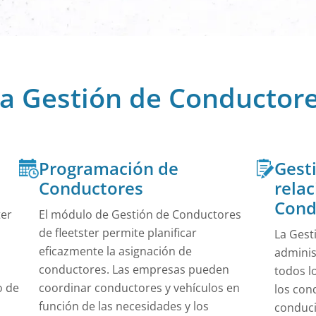
ión general de 360 grados de los movimientos de su
os.
Centro de Ayuda
En nuestro Centro de Ayuda encontrará soluciones rá
instrucciones completas para nuestros productos.
de empresa con combinación en sus cerraduras
rse ahora de forma muy económica.
Ver Todo
a Gestión de Conductore
Público
de car sharing quieren lucro. Ofrecemos las
arias.
Programación de
Gest
Conductores
relac
Cond
ter
El módulo de Gestión de Conductores
de fleetster permite planificar
La Gest
eficazmente la asignación de
adminis
conductores. Las empresas pueden
todos l
o de
coordinar conductores y vehículos en
los con
función de las necesidades y los
conduci