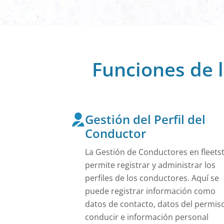
Obtenga una vis
flota de vehícul
Bike Sharing
Las bicicletas 
pueden reserva
Funciones de l
Car Sharing 
Los operadores 
funciones neces
Ver Todo
Gestión del Perfil del
Conductor
La Gestión de Conductores en fleets
permite registrar y administrar los
perfiles de los conductores. Aquí se
puede registrar información como
datos de contacto, datos del permis
conducir e información personal