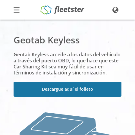
Productos
Geotab Keyless
Precios
Noticias
Geotab Keyless accede a los datos del vehículo
Contacto
a través del puerto OBD, lo que hace que este
Car Sharing Kit sea muy fácil de usar en
términos de instalación y sincronización.
Demo
Ingresar
Descargue aquí el folleto