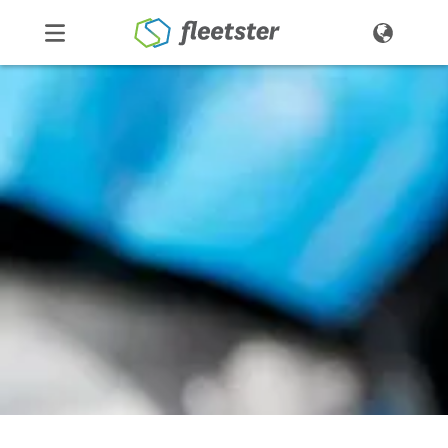
Productos
Precios
Noticias
Contacto
Demo
Ingresar