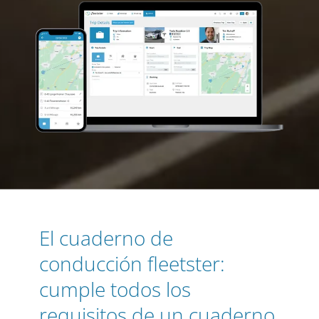
El cuaderno de
conducción fleetster:
cumple todos los
requisitos de un cuaderno