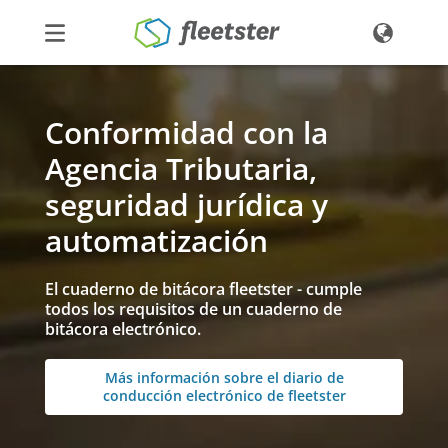
Productos
Conformidad con la
Precios
Agencia Tributaria,
Noticias
seguridad jurídica y
Contacto
automatización
Demo
Ingresar
El cuaderno de bitácora fleetster - cumple
todos los requisitos de un cuaderno de
bitácora electrónico.
Más información sobre el diario de
conducción electrónico de fleetster